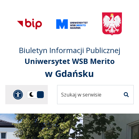
Przejdź do treści
Przejdź do mapy
Przejdź do
głównego menu
serwisu
Biuletyn Informacji Publicznej
Uniwersytet WSB Merito
w Gdańsku
Szukaj
Panel dostosowania ułat
Przełącz
w
Szuka
na
serwisie
wersję
ciemną