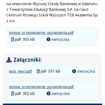
na utworzenie Wyższej Szkoły Bankowej w Gdańsku
z Towarzystwa Edukacji Bankowej S.A. na rzecz
Centrum Rozwoju Szkół Wyższych TEB Akademia Sp.
z o.o.
.
.
.
mnisw_przeniesienie_pozwolenia.pdf
Plik
Rozmiar
Otwiera
Plik
pdf
355 kB
metryczka
w
pliku:
się
w
formacie:
355
w
formacie
pdf
kB
nowej
Załączniki:
karcie.
.
.
.
Plik
wsb_men.pdf
pdf
591 kB
metryczka
Plik
Rozmiar
Otwiera
w
w
pliku:
się
formacie
.
.
.
mnisw_przeniesienie_pozwolenia.pdf
formacie:
591
w
Plik
Rozmiar
Otwiera
Plik
pdf
355 kB
pdf
kB
nowej
metryczka
w
pliku:
się
w
karcie.
formacie:
355
w
formacie