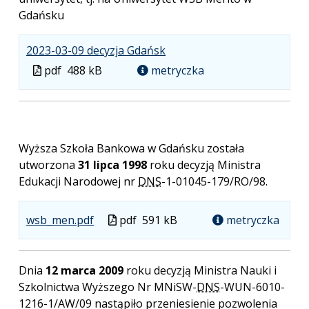
Gdańsku
.
.
.
2023-03-09 decyzja Gdańsk
Plik
Rozmiar
Otwiera
Plik
pdf
488 kB
metryczka
w
pliku:
się
w
formacie:
488
w
formacie
pdf
kB
nowej
karcie.
Wyższa Szkoła Bankowa w Gdańsku została
utworzona
31 lipca 1998
roku decyzją Ministra
Edukacji Narodowej nr
DNS
-1-01045-179/RO/98.
.
.
.
Plik
wsb_men.pdf
pdf
591 kB
metryczka
Plik
Rozmiar
Otwiera
w
w
pliku:
się
formacie
formacie:
591
w
Dnia
12 marca 2009
roku decyzją Ministra Nauki i
pdf
kB
nowej
Szkolnictwa Wyższego Nr MNiSW-
DNS
-WUN-6010-
karcie.
1216-1/AW/09 nastąpiło przeniesienie pozwolenia