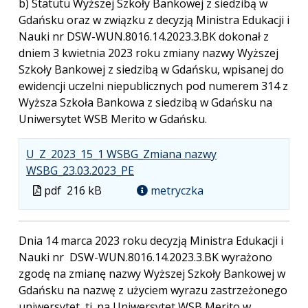
b) Statutu Wyższej Szkoły Bankowej z siedzibą w
Gdańsku oraz w związku z decyzją Ministra Edukacji i
Nauki nr DSW-WUN.8016.14.2023.3.BK dokonał z
dniem 3 kwietnia 2023 roku zmiany nazwy Wyższej
Szkoły Bankowej z siedzibą w Gdańsku, wpisanej do
ewidencji uczelni niepublicznych pod numerem 314 z
Wyższa Szkoła Bankowa z siedzibą w Gdańsku na
Uniwersytet WSB Merito w Gdańsku.
U_Z_2023_15_1 WSBG_Zmiana nazwy
.
.
.
WSBG_23.03.2023_PE
Plik
Rozmiar
Otwiera
Plik
pdf
216 kB
metryczka
w
pliku:
się
w
formacie:
216
w
formacie
pdf
kB
nowej
Dnia 14 marca 2023 roku decyzją Ministra Edukacji i
karcie.
Nauki nr DSW-WUN.8016.14.2023.3.BK wyrażono
zgodę na zmianę nazwy Wyższej Szkoły Bankowej w
Gdańsku na nazwę z użyciem wyrazu zastrzeżonego
uniwersytet, tj. na Uniwersytet WSB Merito w