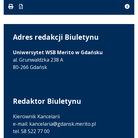
pdf
kB
nowej
karcie.
Adres redakcji Biuletynu
Uniwersytet WSB Merito w Gdańsku
al. Grunwaldzka 238 A
80-266 Gdańsk
Redaktor Biuletynu
Kierownik Kancelarii
e-mail: kancelaria@gdansk.merito.pl
tel. 58 522 77 00